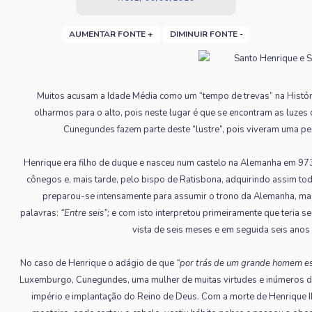
AUMENTAR FONTE +
DIMINUIR FONTE -
Muitos acusam a Idade Média como um “tempo de trevas” na Históri
olharmos para o alto, pois neste lugar é que se encontram as luzes 
Cunegundes fazem parte deste “lustre”, pois viveram uma perf
Henrique era filho de duque e nasceu num castelo na Alemanha em 973.
cônegos e, mais tarde, pelo bispo de Ratisbona, adquirindo assim tod
preparou-se intensamente para assumir o trono da Alemanha, mas
palavras:
“Entre seis”;
e com isto interpretou primeiramente que teria s
vista de seis meses e em seguida seis anos 
No caso de Henrique o adágio de que
“por trás de um grande homem e
Luxemburgo, Cunegundes, uma mulher de muitas virtudes e inúmeros d
império e implantação do Reino de Deus. Com a morte de Henrique I