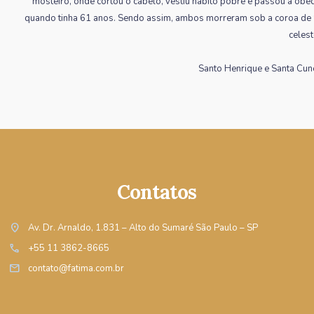
mosteiro, onde cortou o cabelo, vestiu hábito pobre e passou a obed
quando tinha 61 anos. Sendo assim, ambos morreram sob a coroa de S
celest
Santo Henrique e Santa Cun
Contatos
location_on
Av. Dr. Arnaldo, 1.831 – Alto do Sumaré São Paulo – SP
call
+55 11 3862-8665
mail
contato@fatima.com.br