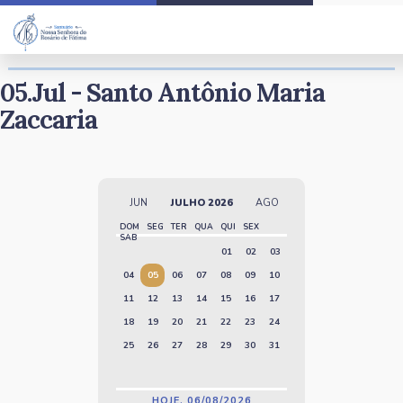
Santo do Dia
05.Jul - Santo Antônio Maria
Zaccaria
JUN
JULHO 2026
AGO
DOM
SEG
TER
QUA
QUI
SEX
SAB
01
02
03
04
05
06
07
08
09
10
11
12
13
14
15
16
17
18
19
20
21
22
23
24
25
26
27
28
29
30
31
HOJE, 06/08/2026