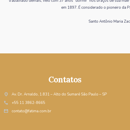
trabalhado demais, veio com 37 anos “dormir” nos braços de sua mãe t
em 1897. É considerado o pioneiro da Pas
Santo Antônio Maria Zacc
Contatos
location_on
Av. Dr. Arnaldo, 1.831 – Alto do Sumaré São Paulo – SP
call
+55 11 3862-8665
mail
contato@fatima.com.br