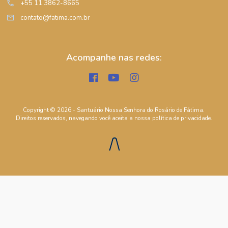
call
+55 11 3862-8665
mail
contato@fatima.com.br
Acompanhe nas redes:
Copyright © 2026 - Santuário Nossa Senhora do Rosário de Fátima.
Direitos reservados, navegando você aceita a nossa
política de privacidade
.