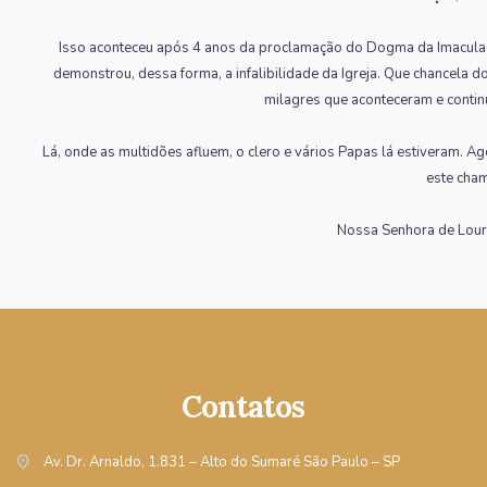
Isso aconteceu após 4 anos da proclamação do Dogma da Imaculad
demonstrou, dessa forma, a infalibilidade da Igreja. Que chancela d
milagres que aconteceram e contin
Lá, onde as multidões afluem, o clero e vários Papas lá estiveram. Ag
este cha
Nossa Senhora de Lourd
Contatos
location_on
Av. Dr. Arnaldo, 1.831 – Alto do Sumaré São Paulo – SP