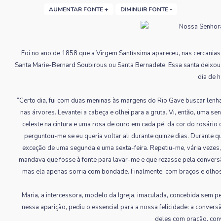
AUMENTAR FONTE +
DIMINUIR FONTE -
Foi no ano de 1858 que a Virgem Santíssima apareceu, nas cercanias
Santa Marie-Bernard Soubirous ou Santa Bernadete. Essa santa deixou p
dia de h
“Certo dia, fui com duas meninas às margens do Rio Gave buscar lenh
nas árvores. Levantei a cabeça e olhei para a gruta. Vi, então, uma s
celeste na cintura e uma rosa de ouro em cada pé, da cor do rosário 
perguntou-me se eu queria voltar ali durante quinze dias. Durante q
exceção de uma segunda e uma sexta-feira. Repetiu-me, vária vezes, 
mandava que fosse à fonte para lavar-me e que rezasse pela convers
mas ela apenas sorria com bondade. Finalmente, com braços e olhos
Maria, a intercessora, modelo da Igreja, imaculada, concebida sem p
nessa aparição, pediu o essencial para a nossa felicidade: a conve
deles com oração, conv