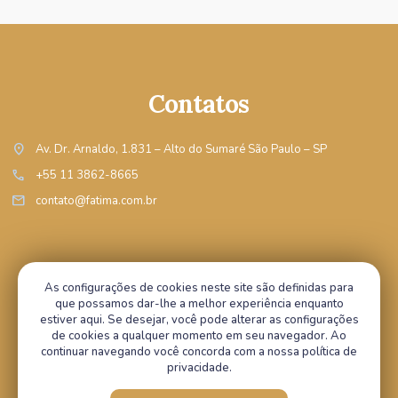
Contatos
location_on
Av. Dr. Arnaldo, 1.831 – Alto do Sumaré São Paulo – SP
call
+55 11 3862-8665
mail
contato@fatima.com.br
Acompanhe nas redes:
As configurações de cookies neste site são definidas para
que possamos dar-lhe a melhor experiência enquanto
estiver aqui. Se desejar, você pode alterar as configurações
de cookies a qualquer momento em seu navegador. Ao
continuar navegando você concorda com a nossa política de
Copyright © 2026 - Santuário Nossa Senhora do Rosário de Fátima.
privacidade.
Direitos reservados, navegando você aceita a nossa
política de privacidade
.